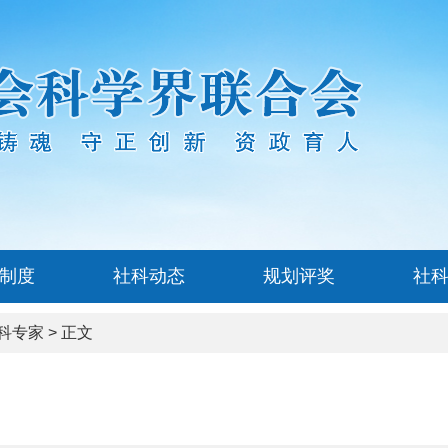
制度
社科动态
规划评奖
社
科专家
> 正文