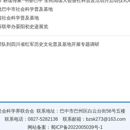
市“耕读传家･书香巴中”全民阅读大会暨社科普及活动月启动仪式
批巴中市社会科学普及基地
省社会科学普及基地
科联举办晏阳初史迹展览
带队到四川省红军历史文化普及基地开展专题调研
会科学界联合会 联系地址：巴中市巴州区白云台街56号五楼 邮
联系电话：0827-5282136 联系邮箱：bzsk273@163.com
网站备案：
蜀ICP备2022005039号-1