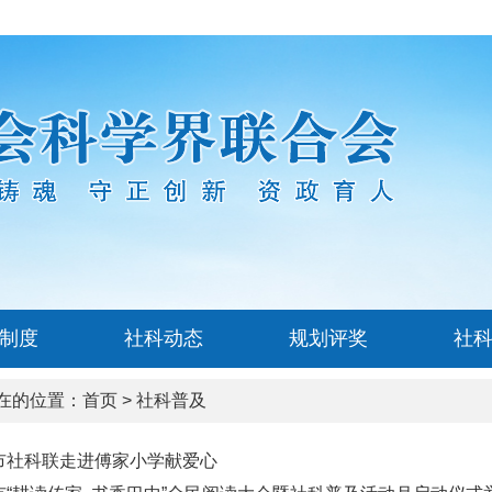
制度
社科动态
规划评奖
社
在的位置：
首页
>
社科普及
市社科联走进傅家小学献爱心