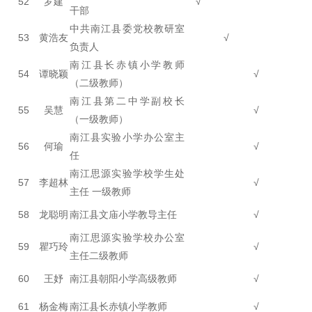
52
罗建
√
干部
中共南江县委党校教研室
53
黄浩友
√
负责人
南江县长赤镇小学教师
54
谭晓颖
√
（二级教师）
南江县第二中学副校长
55
吴慧
√
（一级教师）
南江县实验小学办公室主
56
何瑜
√
任
南江思源实验学校学生处
57
李超林
√
主任 一级教师
58
龙聪明
南江县文庙小学教导主任
√
南江思源实验学校办公室
59
瞿巧玲
√
主任二级教师
60
王妤
南江县朝阳小学高级教师
√
61
杨金梅
南江县长赤镇小学教师
√