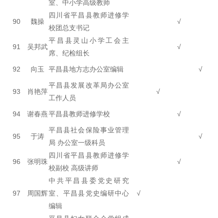
室、中小学高级教师
四川省平昌县教师进修学
90
魏操
√
校团总支书记
平昌县灵山小学工会主
91
吴邦武
√
席、纪检组长
92
向玉
平昌县地方志办公室编辑
√
平昌县发展改革局办公室
93
肖艳萍
√
工作人员
94
谢春燕
平昌县教师进修学校
√
平昌县社会保险事业管理
95
于涛
√
局 办公室一级科员
四川省平昌县教师进修学
96
张明珠
√
校副校 高级讲师
中共平昌县委党史研究
97
周国辉
室、平昌县党史编研中心
√
编辑