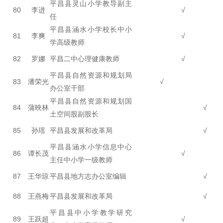
平昌县灵山小学教导副主
80
李进
√
任
平昌县涵水小学校长中小
81
李爽
√
学高级教师
82
罗娜
平昌二中心理健康教师
√
平昌县自然资源和规划局
83
潘荣光
√
办公室干部
平昌县自然资源和规划国
84
蒲映林
√
土空间股副股长
85
孙瑶
平昌县发展和改革局
√
平昌县涵水小学信息中心
86
谭长茂
√
主任中小学一级教师
87
王华琼
平昌县地方志办公室编辑
√
88
王燕梅
平昌县发展和改革局
√
平昌县中小学教学研究
89
王跃超
√