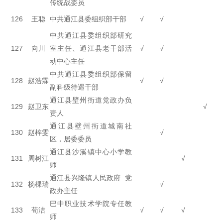
传统战委员
126
王聪
中共通江县委组织部干部
√
√
中共通江县委组织部研究
127
向川
室主任、通江县老干部活
√
√
动中心主任
中共通江县委组织部保留
128
赵浩霖
√
√
副科级待遇干部
通江县壁州街道党政办负
129
赵卫东
√
责人
通江县壁州街道城南社
130
赵梓雯
√
区，居委委员
通江县沙溪镇中心小学教
131
周树江
√
师
通江县兴隆镇人民政府 党
132
杨棵瑞
√
政办主任
巴中职业技术学院专任教
133
苟洁
√
√
√
师