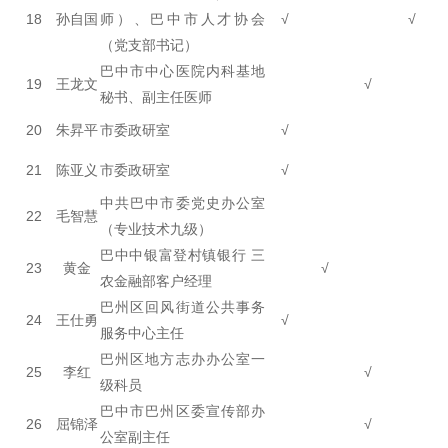
18
孙自国
师）、巴中市人才协会
√
√
（党支部书记）
巴中市中心医院内科基地
19
王龙文
√
秘书、副主任医师
20
朱昇平
市委政研室
√
21
陈亚义
市委政研室
√
中共巴中市委党史办公室
22
毛智慧
（专业技术九级）
巴中中银富登村镇银行 三
23
黄金
√
农金融部客户经理
巴州区回风街道公共事务
24
王仕勇
√
服务中心主任
巴州区地方志办办公室一
25
李红
√
级科员
巴中市巴州区委宣传部办
26
屈锦泽
√
公室副主任