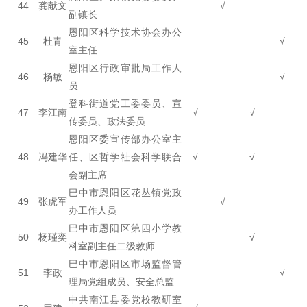
44
龚献文
√
副镇长
恩阳区科学技术协会办公
45
杜青
√
室主任
恩阳区行政审批局工作人
46
杨敏
√
员
登科街道党工委委员、宣
47
李江南
√
√
传委员、政法委员
恩阳区委宣传部办公室主
48
冯建华
任、区哲学社会科学联合
√
√
会副主席
巴中市恩阳区花丛镇党政
49
张虎军
√
办工作人员
巴中市恩阳区第四小学教
50
杨瑾奕
√
科室副主任二级教师
巴中市恩阳区市场监督管
51
李政
√
理局党组成员、安全总监
中共南江县委党校教研室