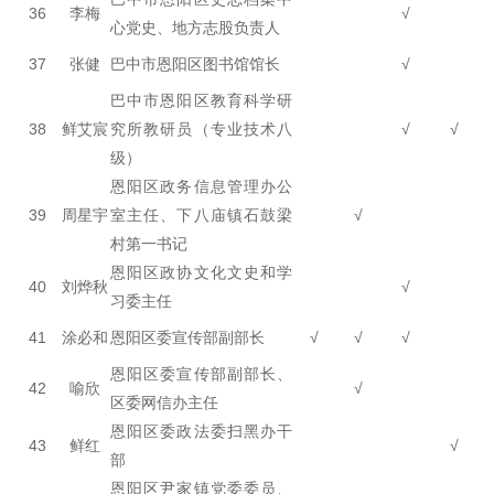
36
李梅
√
心党史、地方志股负责人
37
张健
巴中市恩阳区图书馆馆长
√
巴中市恩阳区教育科学研
38
鲜艾宸
究所教研员（专业技术八
√
√
级）
恩阳区政务信息管理办公
39
周星宇
室主任、下八庙镇石鼓梁
√
村第一书记
恩阳区政协文化文史和学
40
刘烨秋
√
习委主任
41
涂必和
恩阳区委宣传部副部长
√
√
√
恩阳区委宣传部副部长、
42
喻欣
√
区委网信办主任
恩阳区委政法委扫黑办干
43
鲜红
√
部
恩阳区尹家镇党委委员、