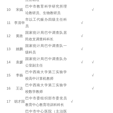
巴中市教育科学研究所理
10
宋嫣
√
论教研员、生物教研员
市以工代赈办四级主任科
11
李清华
√
员
国家统计局巴中调查队居
12
黄政
√
民收支调查科科长
国家统计局巴中调查队一
13
姚鹏
√
级科员
国家统计局巴中调查队办
14
袁媛
√
√
公室副主任
巴中西南大学第三实验学
15
李杨
√
校高中计算机教师
巴中西南大学第三实验学
16
王达
√
校数学教师
巴中市委组织部市委党员
17
胡才国
√
教育中心教育培训科科长
巴中市中心医院（主治医