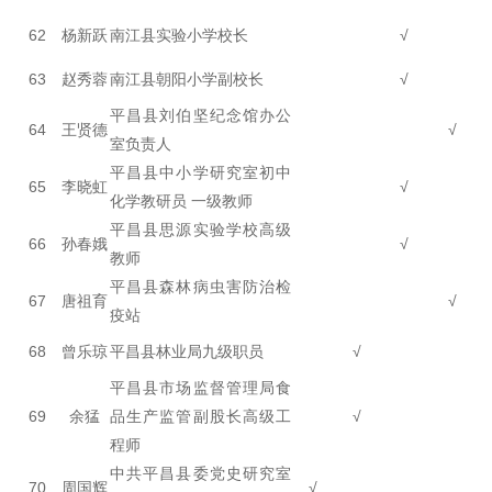
62
杨新跃
南江县实验小学校长
√
63
赵秀蓉
南江县朝阳小学副校长
√
平昌县刘伯坚纪念馆办公
64
王贤德
√
室负责人
平昌县中小学研究室初中
65
李晓虹
√
化学教研员 一级教师
平昌县思源实验学校高级
66
孙春娥
√
教师
平昌县森林病虫害防治检
67
唐祖育
√
疫站
68
曾乐琼
平昌县林业局九级职员
√
平昌县市场监督管理局食
69
余猛
品生产监管副股长高级工
√
程师
中共平昌县委党史研究室
70
周国辉
√