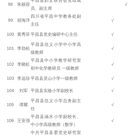
平昌县妇女联合会党组成
98
朱丽容
√
员、副主席
四川省平昌中学教务处副
99
胡海洋
√
主任
100
黄秀菲
平昌县党史编研中心主任
√
平昌县信义小学中小学高
101
李劲松
√
级教师
平昌县中小学教学研究室
102
李晓虹
√
初中化学教研员 一级教师
103
李远珍
平昌县灵山小学一级教师
√
104
刘军
平昌县实验小学副校长
√
平昌县信义小学总务副主
105
谭耀
√
任
平昌县涵水小学副校长、
106
王安强
√
中小学高级教师（数学）
中共平昌县委党史研究室