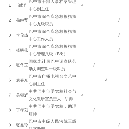
巴中市干部人事档案管理
1
谢洋
√
中心副主任
巴中市综合应急救援指挥
2
苟继贤
√
中心九级职员
巴中市综合应急救援指挥
3
李俊杰
√
中心工作人员
巴中市综合应急救援指挥
4
杨晓燕
√
中心管理八级（B岗）
国家统计局巴中调查队劳
5
张华玉
√
动力调查科一级科员
巴中市广播电视台文艺中
6
袁春东
√
心副主任
中共巴中市委党校社会与
7
吴朝辉
√
文化教研室负责人、讲师
中共巴中市委党校，助理
8
丁孝烈
√
讲师
巴中市中级人民法院三级
9
张益珍
√
法官助理