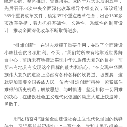
统筹协调、整体推进、督促落实。党的十八大以后的五年，
先后召开38次中央全面深化改革领导小组会议，审议通过
365个重要改革文件，确定357个重点改革任务，出台1500多
项改革举措，着力抓好基础性、长远性、系统性的制度设
计，推动全面深化改革不断取得进步。
“排难创新”，在过去发挥了重要作用，夺取了全面建设
小康社会的各项胜利。今天，“我们前所未有地靠近世界舞
台中心，前所未有地接近实现中华民族伟大复兴的目标，前
所未有地具有实现这个目标的能力和信心。”在实现中华民
族伟大复兴的道路上必然有各种各样的坎要过、坡要爬，这
就更加需要全国各族人民，传承“排难创新”精神，紧紧抓住
难得的历史机遇，解放思想、与时俱进，坚定排除一切困难
的决心，在建设社会主义现代化强国的康庄大道上快速冲、
勇敢干。
用“团结奋斗”凝聚全面建设社会主义现代化强国的磅礴
伟力。习近平总书记指出：“一百年来，党和人民取得的一