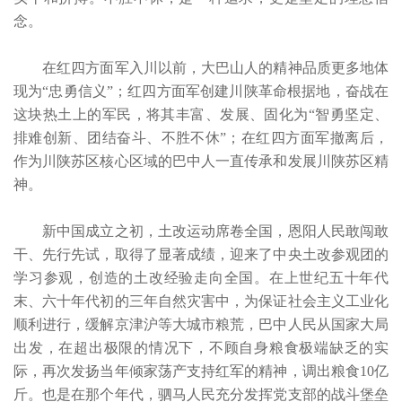
念。
在红四方面军入川以前，大巴山人的精神品质更多地体
现为“忠勇信义”；红四方面军创建川陕革命根据地，奋战在
这块热土上的军民，将其丰富、发展、固化为“智勇坚定、
排难创新、团结奋斗、不胜不休”；在红四方面军撤离后，
作为川陕苏区核心区域的巴中人一直传承和发展川陕苏区精
神。
新中国成立之初，土改运动席卷全国，恩阳人民敢闯敢
干、先行先试，取得了显著成绩，迎来了中央土改参观团的
学习参观，创造的土改经验走向全国。在上世纪五十年代
末、六十年代初的三年自然灾害中，为保证社会主义工业化
顺利进行，缓解京津沪等大城市粮荒，巴中人民从国家大局
出发，在超出极限的情况下，不顾自身粮食极端缺乏的实
际，再次发扬当年倾家荡产支持红军的精神，调出粮食10亿
斤。也是在那个年代，驷马人民充分发挥党支部的战斗堡垒