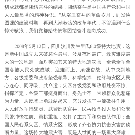
切成就都是团结奋斗的结果，团结奋斗是中国共产党和中国
人民最显著的精神标识。”从浴血奋斗的革命岁月，到发愤
图强的建设时期，再到大潮激荡的改革年代，不管遇到什么
惊涛骇浪，我们党都始终依靠团结奋斗走向成功。
2008年5月12日，四川汶川发生里氏8.0级特大地震，这
是新中国成立以来破坏性最强、波及范围最广、救灾难度最
大的一次地震。面对突如其来的特大地震灾害，全党全军全
国各族人民众志成城、迎难而上、顽强奋战。从中央到地
方，各级党委和政府坚强领导、科学指挥，始终与灾区人民
心连心、同呼吸、共命运；灾区各级党委和政府处变不惊、
指挥若定，各级干部挺身而出、身先士卒，带领群众化悲痛
为力量、从废墟上勇敢站起来，充分发挥了中流砥柱作用；
人民解放军指战员、武警部队官兵、民兵预备役人员和公安
民警冲锋在前、勇挑重担，发挥了主力军和突击队作用；全
国人民心系灾区、情系灾区，形成了齐心协力抗击灾害的磅
礴力量。这场特大地震灾害，既是人世间的一场重大磨难，