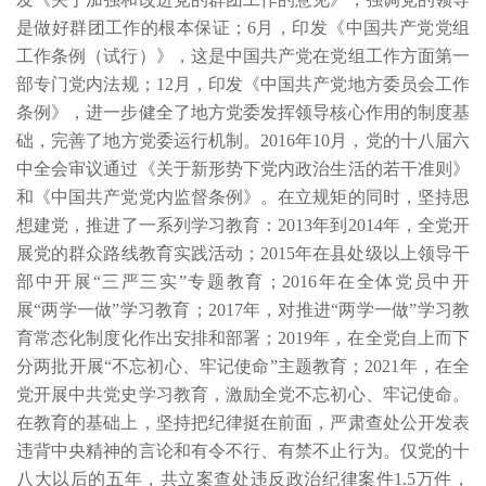
是做好群团工作的根本保证；6月，印发《中国共产党党组
工作条例（试行）》，这是中国共产党在党组工作方面第一
部专门党内法规；12月，印发《中国共产党地方委员会工作
条例》，进一步健全了地方党委发挥领导核心作用的制度基
础，完善了地方党委运行机制。2016年10月，党的十八届六
中全会审议通过《关于新形势下党内政治生活的若干准则》
和《中国共产党党内监督条例》。在立规矩的同时，坚持思
想建党，推进了一系列学习教育：2013年到2014年，全党开
展党的群众路线教育实践活动；2015年在县处级以上领导干
部中开展“三严三实”专题教育；2016年在全体党员中开
展“两学一做”学习教育；2017年，对推进“两学一做”学习教
育常态化制度化作出安排和部署；2019年，在全党自上而下
分两批开展“不忘初心、牢记使命”主题教育；2021年，在全
党开展中共党史学习教育，激励全党不忘初心、牢记使命。
在教育的基础上，坚持把纪律挺在前面，严肃查处公开发表
违背中央精神的言论和有令不行、有禁不止行为。仅党的十
八大以后的五年，共立案查处违反政治纪律案件1.5万件，