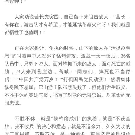
有孬种！”
大家劝说营长先突围，自己留下来阻击敌人。“营长，
有你在，游击队才有希望，才能延续革命火种呀！我们就是
都牺牲了也值啊！”
正在大家推让、争执的时候，山下的敌人在“活捉赵明
恩”的叫嚣声中又发起了猛烈进攻。激战一天一夜后，36名
队员中，只剩下23人。面对蜂拥而来的敌人，面对死亡的威
胁，23人来到悬崖边，高喊：“同志们，摔死也不当俘
虏！”“中国共产党万岁！”“打倒国民党反动派！”然后集体
纵身跳下悬崖。巴山游击队虽然失败了，但他们舍生取义、
不胜不休的英雄气概，书写了对党的无限忠诚、对革命的无
限忠诚。
不胜不休，就是“铁杵磨成针”的执着，就是“不获全
胜，决不收兵”的决心和意志，就是不遗余力、久久为功的
实干和拼搏。不胜不休，是一种追求，更是坚定的理想信