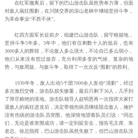
在红军撤离后，留下的巴山游击队虽然势单力薄，但面
对敌人疯狂围剿，在川陕交界的深山老林中继续坚持斗争，
为革命事业“不胜不休”。
红四方面军长征前夕，组建巴山游击队，留守根据地，
坚持斗争5年多。5年中，他们有仅剩数十人的低谷，也有
3000多人的辉煌，不论敌人多么强大，不论自己多么弱小，
他们从来没有想过放弃，充分利用多变的气候、复杂的地
势，与敌周旋、与敌斗争，取得了一次次反“围剿”的胜利。
1939年冬，敌人出动5个团7000余人发动“清剿”，经过
多次激烈交锋，游击队损失惨重，最后只剩下36人，几乎到
了弹尽粮绝的境地。游击队领导人赵明恩再一次指挥大家打
退敌人的疯狂进攻后，决定带领伤病员继续阻击敌人，掩护
没有伤病的游击队员突围。他深情地望着队员们说：“同志
们，无论是谁突围成功，请一定到延安去，报告毛主席、朱
老总、徐总指挥，巴山游击队虽然失败了，但巴山游击队没