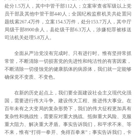
处分1.5万人，其中中管干部112人；立案审查省军级以上党
员干部及其他中管干部440人；全国纪检监察机关共处置问
题线索267.4万件，立案154.5万件，处分153.7万人，其中厅
局级干部8900余人，县处级干部6.3万人，涉嫌犯罪被移送
司法机关处理5.8万人。
全面从严治党没有完成时、只有进行时。惟有坚持常抓
常管，不断清除一切损害党的先进性和纯洁性的有害因素，
不断清除一切侵蚀党的健康肌体的病原体，我们就一定能够
确保党不变质、不变色。
在新的历史起点上，我们要全面建设社会主义现代化强
国，需要进行伟大斗争、建设伟大工程、推进伟大事业。在
百年未有之大变局的复杂形势下，我们的伟大征程更加具有
复杂性和挑战性，需要应对重大挑战、抵御重大风险、克服
重大阻力、解决重大矛盾。事实告诉我们，和平求不来、等
不来，惟有“打得一拳开、免得百拳来”；事实告诉我们，卡