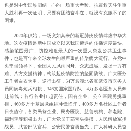
也是对中华民族团结一心的一场重大考验。抗震救灾斗争重
大胜利再一次证明，只要有团结奋斗在，就没有克服不了的
困难。
2020年伊始，一场突如其来的新冠肺炎疫情肆虐中华大
地。这次疫情是新中国成立以来我国遭遇的传播速度最快、
感染范围最广、防控难度最大的一次重大突发公共卫生事
件，也是百年来全球发生的最严重的传染病大流行。在党中
央坚强领导下，全国人民风雨同舟、众志成城，发扬一方有
难、八方支援精神，构筑起疫情防控的坚固防线。广大医务
工作者白衣为甲、逆行出征，54万名湖北省和武汉市医务人
员同病毒短兵相接，346支国家医疗队、4万多名医务人员奔
赴前线；各行各业扛起责任，国有企业、公立医院勇挑重
担，460多万个基层党组织冲锋陷阵，400多万名社区工作者
日夜值守，各类民营企业、民办医院、慈善机构、养老院、
福利院等积极出力，广大党员干部带头拼搏，人民解放军指
战员、武警部队官兵、公安民警奋勇当先，广大科研人员奋