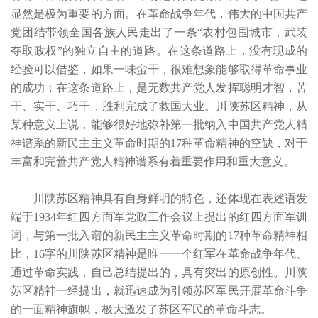
显然是极为重要的方面。在革命战争年代，伟大的中国共产
党团结带领全国各族人民走出了一条“农村包围城市，武装
夺取政权”的独立自主的道路。在这条道路上，没有现成的
经验可以借鉴，如果一味蛮干，很难想象能够取得革命事业
的成功；在这条道路上，是无数共产党人发挥聪明才智，苦
干、实干、巧干，胜利完成了救国大业。川陕苏区精神，从
某种意义上说，能够很好地弥补第一批纳入中国共产党人精
神谱系的新民主主义革命时期的17种革命精神的空缺，对于
丰富和完善共产党人精神谱系有着重要作用和重大意义。
川陕苏区精神具有自身鲜明的特色，还体现在表述语发
端于1934年红四方面军党政工作会议上提出的红四方面军训
词，与第一批入谱的新民主主义革命时期的17种革命精神相
比，16字的川陕苏区精神是唯一一个红军在革命战争年代、
通过革命实践，自己总结提出的，具有突出的原创性。川陕
苏区精神一经提出，就迅速成为引领苏区军民开展革命斗争
的一面精神旗帜，极大激发了苏区军民的革命斗志。